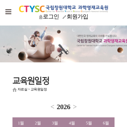
로그인
회원가입
교육원일정
자료실
>
교육원일정
<
2026
>
1월
2월
3월
4월
5월
6월