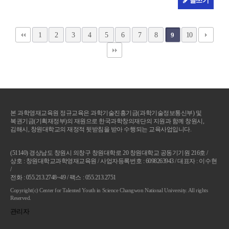
글쓰기
1
2
3
4
5
6
7
8
10
9
본 과학영재교육원 정규교육은 과학기술진흥기금(과학기술정보통신부) 및
복권기금(기획재정부)의 재원으로 한국과학창의재단의 지원과 함께 창원시,
김해시, 창원대학교의 재정적 뒷받침을 받아 수행되는 교육사업입니다.
(51140) 경상남도 창원시 의창구 창원대학로 20 창원대학교 공동기기원 216호 /
상호 : 창원대학교과학영재교육원 / 사업자등록번호 : 6098263943 / 대표자 : 이수현
/
전화 : 055.213.2748~49 / 팩스 : 055.213.2751
Copyright(c) Center for Talented Youth in Science Changwon National University. All rights
Reserved.
관리자